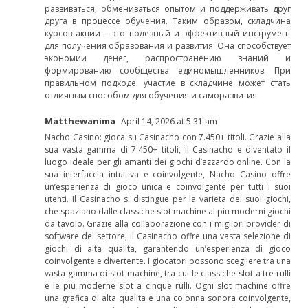
развиваться, обмениваться опытом и поддерживать друг
друга в процессе обучения. Таким образом, складчина
курсов акции – это полезный и эффективный инструмент
для получения образования и развития. Она способствует
экономии денег, распространению знаний и
формированию сообщества единомышленников. При
правильном подходе, участие в складчине может стать
отличным способом для обучения и саморазвития.
Matthewanima
April 14, 2026 at 5:31 am
Nacho Casino: gioca su Casinacho con 7.450+ titoli. Grazie alla
sua vasta gamma di 7.450+ titoli, il Casinacho e diventato il
luogo ideale per gli amanti dei giochi d’azzardo online. Con la
sua interfaccia intuitiva e coinvolgente, Nacho Casino offre
un’esperienza di gioco unica e coinvolgente per tutti i suoi
utenti. Il Casinacho si distingue per la varieta dei suoi giochi,
che spaziano dalle classiche slot machine ai piu moderni giochi
da tavolo. Grazie alla collaborazione con i migliori provider di
software del settore, il Casinacho offre una vasta selezione di
giochi di alta qualita, garantendo un’esperienza di gioco
coinvolgente e divertente. I giocatori possono scegliere tra una
vasta gamma di slot machine, tra cui le classiche slot a tre rulli
e le piu moderne slot a cinque rulli. Ogni slot machine offre
una grafica di alta qualita e una colonna sonora coinvolgente,