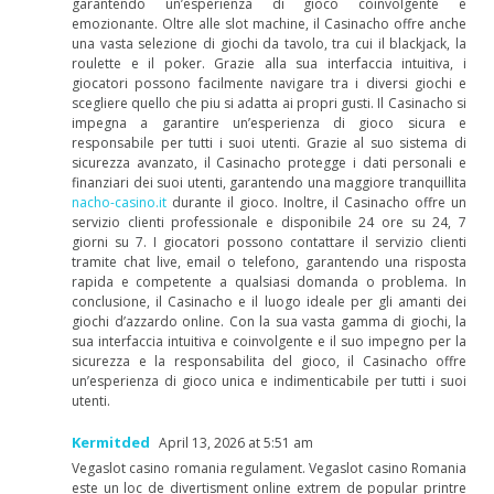
garantendo un’esperienza di gioco coinvolgente e
emozionante. Oltre alle slot machine, il Casinacho offre anche
una vasta selezione di giochi da tavolo, tra cui il blackjack, la
roulette e il poker. Grazie alla sua interfaccia intuitiva, i
giocatori possono facilmente navigare tra i diversi giochi e
scegliere quello che piu si adatta ai propri gusti. Il Casinacho si
impegna a garantire un’esperienza di gioco sicura e
responsabile per tutti i suoi utenti. Grazie al suo sistema di
sicurezza avanzato, il Casinacho protegge i dati personali e
finanziari dei suoi utenti, garantendo una maggiore tranquillita
nacho-casino.it
durante il gioco. Inoltre, il Casinacho offre un
servizio clienti professionale e disponibile 24 ore su 24, 7
giorni su 7. I giocatori possono contattare il servizio clienti
tramite chat live, email o telefono, garantendo una risposta
rapida e competente a qualsiasi domanda o problema. In
conclusione, il Casinacho e il luogo ideale per gli amanti dei
giochi d’azzardo online. Con la sua vasta gamma di giochi, la
sua interfaccia intuitiva e coinvolgente e il suo impegno per la
sicurezza e la responsabilita del gioco, il Casinacho offre
un’esperienza di gioco unica e indimenticabile per tutti i suoi
utenti.
Kermitded
April 13, 2026 at 5:51 am
Vegaslot casino romania regulament. Vegaslot casino Romania
este un loc de divertisment online extrem de popular printre