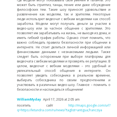
где модели могут показывать свои умения и таланты. Это
может быть стриптиз, танцы, пение или даже обсуждение
философских тем. Такие шоу приносят удовольствие и
развлечение как моделям, так и зрителям. Некоторые
люди используют видеочат с вебкам моделями как способ
заработка. Модели могут получать деньги за участие в
видео-шоу или за частное общение с зрителями. Это
позволяет им зарабатывать на жизнь, не выходя из дома, и
иметь гибкий график работы. Однако стоит помнить, что
важно соблюдать правила безопасности при общении в
интернете. Не стоит делиться личной информацией или
финансовыми данными с незнакомыми людьми. Также
следует быть осторожным при выборе платформы для
видеочата с вебкам моделями и проверять ее репутацию. В
целом, видеочат с вебкам моделями – это удобный и
увлекательный способ общения в интернете. Он
позволяет увидеть собеседника в реальном времени,
выбирать собеседника по своим предпочтениям и
участвовать в различных видео-шоу. Главное – помнить о
безопасности и наслаждаться общением!
WilliamMyday
April 17, 2026 at 2:05 am
посетить сайт
http://maps.google.com/url?
q=https://letundra.com/ru/news/?taglist=antigua,francziya