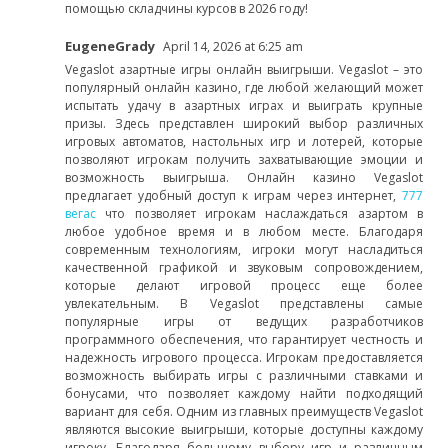
помощью складчины курсов в 2026 году!
EugeneGrady
April 14, 2026 at 6:25 am
Vegaslot азартные игры онлайн выигрыши. Vegaslot – это
популярный онлайн казино, где любой желающий может
испытать удачу в азартных играх и выиграть крупные
призы. Здесь представлен широкий выбор различных
игровых автоматов, настольных игр и лотерей, которые
позволяют игрокам получить захватывающие эмоции и
возможность выигрыша. Онлайн казино Vegaslot
предлагает удобный доступ к играм через интернет,
777
вегас
что позволяет игрокам наслаждаться азартом в
любое удобное время и в любом месте. Благодаря
современным технологиям, игроки могут насладиться
качественной графикой и звуковым сопровождением,
которые делают игровой процесс еще более
увлекательным. В Vegaslot представлены самые
популярные игры от ведущих разработчиков
программного обеспечения, что гарантирует честность и
надежность игрового процесса. Игрокам предоставляется
возможность выбирать игры с различными ставками и
бонусами, что позволяет каждому найти подходящий
вариант для себя. Одним из главных преимуществ Vegaslot
являются высокие выигрыши, которые доступны каждому
игроку. Благодаря большому выбору игр и различным