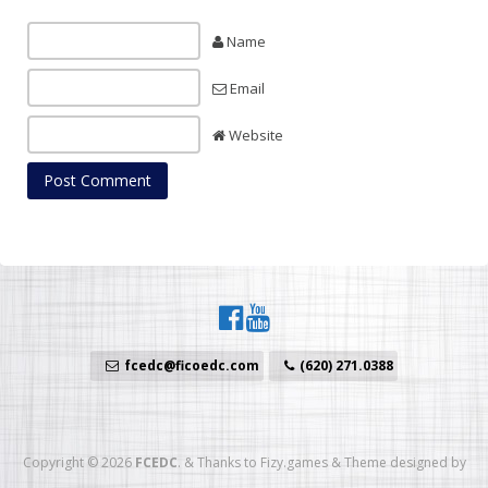
Name
Email
Website
fcedc@ficoedc.com
(620) 271.0388
Copyright © 2026
FCEDC
.
&
Thanks to
Fizy.games
&
Theme designed by