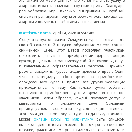
это отличное место для тех, кто хочет испытать удачу в
азартных играх и выиграть крупные призы. Благодаря
разнообразию игр, высоким выигрышам и удобной
системе игры, игроки получают возможность насладиться
азартом и получить незабываемые впечатления.
MatthewSooms
April 14, 2026 at 5:42 am
Складчина курсов акции. Складчина курсов акции – это
способ совместной покупки обучающих материалов по
сниженной цене. Этот метод позволяет участникам
сэкономить деньги на приобретении дорогостоящих
курсов, разделить затраты между собой и получить доступ
к качественным образовательным ресурсам. Принцип
работы складчины курсов акции довольно прост. Один
человек инициирует сбор денег на приобретение
определенного курса и приглашает других желающих
присоединиться к нему. Как только сумма собрана,
организатор приобретает курс и делит его на все
участников. Таким образом, каждый получает доступ к
материалам по сниженной цене. Основным
преимуществом складчины курсов акции является
экономия денег. При покупке курса в одиночку стоимость
может
онлайн курсы по маркетингу
быть слишком
высокой для многих людей. Благодаря совместной
покупке, участники могут значительно сэкономить и