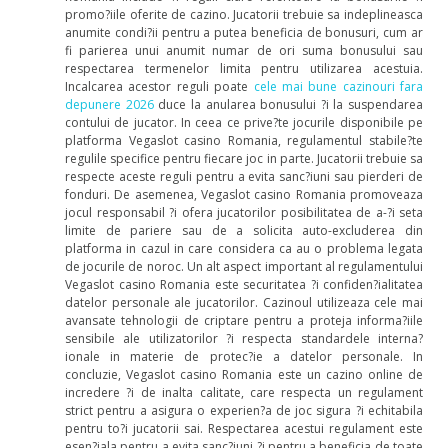
promo?iile oferite de cazino. Jucatorii trebuie sa indeplineasca
anumite condi?ii pentru a putea beneficia de bonusuri, cum ar
fi parierea unui anumit numar de ori suma bonusului sau
respectarea termenelor limita pentru utilizarea acestuia.
Incalcarea acestor reguli poate
cele mai bune cazinouri fara
depunere 2026
duce la anularea bonusului ?i la suspendarea
contului de jucator. In ceea ce prive?te jocurile disponibile pe
platforma Vegaslot casino Romania, regulamentul stabile?te
regulile specifice pentru fiecare joc in parte. Jucatorii trebuie sa
respecte aceste reguli pentru a evita sanc?iuni sau pierderi de
fonduri. De asemenea, Vegaslot casino Romania promoveaza
jocul responsabil ?i ofera jucatorilor posibilitatea de a-?i seta
limite de pariere sau de a solicita auto-excluderea din
platforma in cazul in care considera ca au o problema legata
de jocurile de noroc. Un alt aspect important al regulamentului
Vegaslot casino Romania este securitatea ?i confiden?ialitatea
datelor personale ale jucatorilor. Cazinoul utilizeaza cele mai
avansate tehnologii de criptare pentru a proteja informa?iile
sensibile ale utilizatorilor ?i respecta standardele interna?
ionale in materie de protec?ie a datelor personale. In
concluzie, Vegaslot casino Romania este un cazino online de
incredere ?i de inalta calitate, care respecta un regulament
strict pentru a asigura o experien?a de joc sigura ?i echitabila
pentru to?i jucatorii sai. Respectarea acestui regulament este
esen?iala pentru a evita sanc?iuni ?i pentru a beneficia de toate