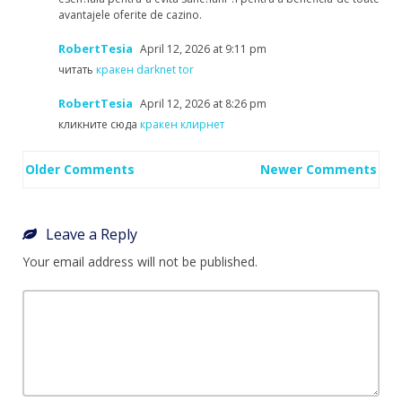
avantajele oferite de cazino.
RobertTesia
April 12, 2026 at 9:11 pm
читать
кракен darknet tor
RobertTesia
April 12, 2026 at 8:26 pm
кликните сюда
кракен клирнет
Comment
Older Comments
Newer Comments
navigation
Leave a Reply
Your email address will not be published.