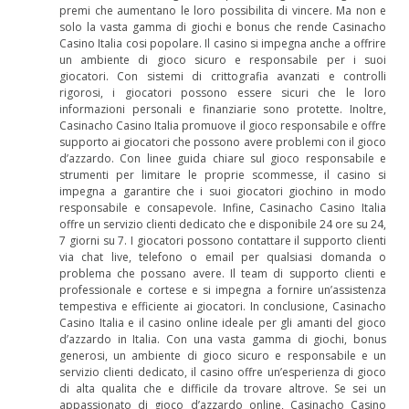
premi che aumentano le loro possibilita di vincere. Ma non e
solo la vasta gamma di giochi e bonus che rende Casinacho
Casino Italia cosi popolare. Il casino si impegna anche a offrire
un ambiente di gioco sicuro e responsabile per i suoi
giocatori. Con sistemi di crittografia avanzati e controlli
rigorosi, i giocatori possono essere sicuri che le loro
informazioni personali e finanziarie sono protette. Inoltre,
Casinacho Casino Italia promuove il gioco responsabile e offre
supporto ai giocatori che possono avere problemi con il gioco
d’azzardo. Con linee guida chiare sul gioco responsabile e
strumenti per limitare le proprie scommesse, il casino si
impegna a garantire che i suoi giocatori giochino in modo
responsabile e consapevole. Infine, Casinacho Casino Italia
offre un servizio clienti dedicato che e disponibile 24 ore su 24,
7 giorni su 7. I giocatori possono contattare il supporto clienti
via chat live, telefono o email per qualsiasi domanda o
problema che possano avere. Il team di supporto clienti e
professionale e cortese e si impegna a fornire un’assistenza
tempestiva e efficiente ai giocatori. In conclusione, Casinacho
Casino Italia e il casino online ideale per gli amanti del gioco
d’azzardo in Italia. Con una vasta gamma di giochi, bonus
generosi, un ambiente di gioco sicuro e responsabile e un
servizio clienti dedicato, il casino offre un’esperienza di gioco
di alta qualita che e difficile da trovare altrove. Se sei un
appassionato di gioco d’azzardo online, Casinacho Casino