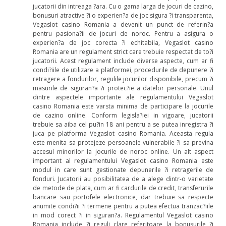
jucatorii din intreaga ?ara. Cu o gama larga de jocuri de cazino,
bonusuri atractive ?i o experien?a de joc sigura ?i transparenta,
Vegaslot casino Romania a devenit un punct de referin?a
pentru pasiona?ii de jocuri de noroc. Pentru a asigura o
experien?a de joc corecta ?i echitabila, Vegaslot casino
Romania are un regulament strict care trebuie respectat de to?i
jucatorii. Acest regulament include diverse aspecte, cum ar fi
condi?iile de utilizare a platformei, procedurile de depunere ?i
retragere a fondurilor, regulile jocurilor disponibile, precum ?i
masurile de siguran?a ?i protec?ie a datelor personale. Unul
dintre aspectele importante ale regulamentului Vegaslot
casino Romania este varsta minima de participare la jocurile
de cazino online. Conform legisla?iei in vigoare, jucatorii
trebuie sa aiba cel pu?in 18 ani pentru a se putea inregistra ?i
juca pe platforma Vegaslot casino Romania. Aceasta regula
este menita sa protejeze persoanele vulnerabile ?i sa previna
accesul minorilor la jocurile de noroc online. Un alt aspect
important al regulamentului Vegaslot casino Romania este
modul in care sunt gestionate depunerile ?i retragerile de
fonduri. Jucatorii au posibilitatea de a alege dintr-o varietate
de metode de plata, cum ar fi cardurile de credit, transferurile
bancare sau portofele electronice, dar trebuie sa respecte
anumite condi?ii ?i termene pentru a putea efectua tranzac?iile
in mod corect ?i in siguran?a. Regulamentul Vegaslot casino
Romania include ?i reguli clare referitoare la bonusurile ?i