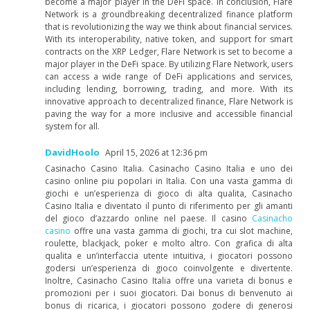
become a major player in the DeFi space. In conclusion, Flare
Network is a groundbreaking decentralized finance platform
that is revolutionizing the way we think about financial services.
With its interoperability, native token, and support for smart
contracts on the XRP Ledger, Flare Network is set to become a
major player in the DeFi space. By utilizing Flare Network, users
can access a wide range of DeFi applications and services,
including lending, borrowing, trading, and more. With its
innovative approach to decentralized finance, Flare Network is
paving the way for a more inclusive and accessible financial
system for all.
DavidHoolo
April 15, 2026 at 12:36 pm
Casinacho Casino Italia. Casinacho Casino Italia e uno dei
casino online piu popolari in Italia. Con una vasta gamma di
giochi e un’esperienza di gioco di alta qualita, Casinacho
Casino Italia e diventato il punto di riferimento per gli amanti
del gioco d’azzardo online nel paese. Il casino
Casinacho
casino
offre una vasta gamma di giochi, tra cui slot machine,
roulette, blackjack, poker e molto altro. Con grafica di alta
qualita e un’interfaccia utente intuitiva, i giocatori possono
godersi un’esperienza di gioco coinvolgente e divertente.
Inoltre, Casinacho Casino Italia offre una varieta di bonus e
promozioni per i suoi giocatori. Dai bonus di benvenuto ai
bonus di ricarica, i giocatori possono godere di generosi