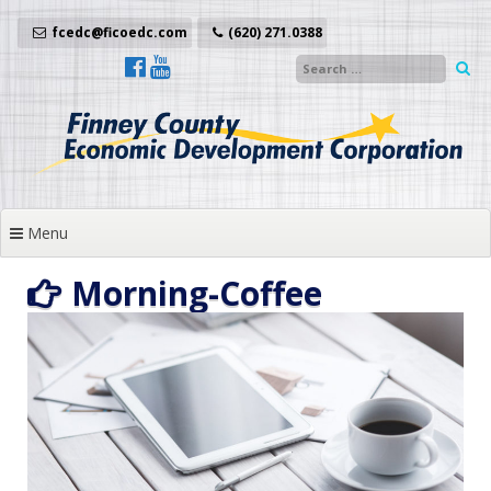
Skip
to
fcedc@ficoedc.com
(620) 271.0388
content
Menu
Morning-Coffee