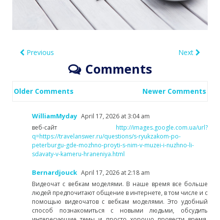
Previous
Next
Comments
Comment
Older Comments
Newer Comments
navigation
WilliamMyday
April 17, 2026 at 3:04 am
веб-сайт
http://images.google.com.ua/url?
q=https://travelanswer.ru/questions/s-ryukzakom-po-
peterburgu-gde-mozhno-proyti-s-nim-v-muzei-i-nuzhno-li-
sdavaty-v-kameru-hraneniya.html
Bernardjouck
April 17, 2026 at 2:18 am
Видеочат с вебкам моделями. В наше время все больше
людей предпочитают общение в интернете, в том числе и с
помощью видеочатов с вебкам моделями. Это удобный
способ познакомиться с новыми людьми, обсудить
интересующие темы и просто хорошо провести время.