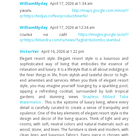
WilliamMyday
April 17, 2026 at 1:34 am
узнать
http://maps.google.com.mm/url?
q=https://tedjas.coffee/product/tinerfe/
WilliamMyday
April 17, 2026 at 12:34 am
ссылка на сайт
https://images.google.so/url?
q=https://letundra.com/ru/news/?taglist=kolombo,stambul
VictorVer
April 16, 2026 at 1:22 pm
Elegant resort style. Elegant resort style is a luxurious and
sophisticated way of living that embodies the essence of
relaxation and luxury. It is a lifestyle that is all about indulging in
the finer things in life, from stylish and tasteful decor to high-
end amenities and services. When you think of elegant resort
style, you may imagine yourself lounging by a sparkling pool,
sipping a refreshing cocktail, surrounded by lush tropical
gardens and stunning views
Strapless Ribbed Tube
Watermelon
. This is the epitome of luxury living, where every
detail is carefully curated to create a sense of tranquility and
opulence. One of the key elements of elegant resort style is the
design and decor of the living spaces. Think of light and airy
rooms, with soft, neutral colors and natural materials such as
wood, stone, and linen. The furniture is sleek and modern, with
clean lines and luxurious fabrics. Every piece is chosen with