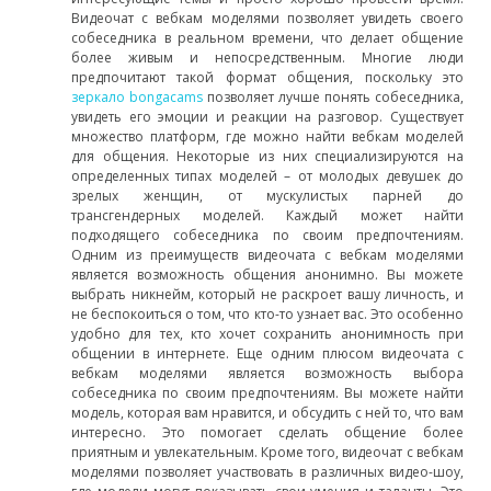
Видеочат с вебкам моделями позволяет увидеть своего
собеседника в реальном времени, что делает общение
более живым и непосредственным. Многие люди
предпочитают такой формат общения, поскольку это
зеркало bongacams
позволяет лучше понять собеседника,
увидеть его эмоции и реакции на разговор. Существует
множество платформ, где можно найти вебкам моделей
для общения. Некоторые из них специализируются на
определенных типах моделей – от молодых девушек до
зрелых женщин, от мускулистых парней до
трансгендерных моделей. Каждый может найти
подходящего собеседника по своим предпочтениям.
Одним из преимуществ видеочата с вебкам моделями
является возможность общения анонимно. Вы можете
выбрать никнейм, который не раскроет вашу личность, и
не беспокоиться о том, что кто-то узнает вас. Это особенно
удобно для тех, кто хочет сохранить анонимность при
общении в интернете. Еще одним плюсом видеочата с
вебкам моделями является возможность выбора
собеседника по своим предпочтениям. Вы можете найти
модель, которая вам нравится, и обсудить с ней то, что вам
интересно. Это помогает сделать общение более
приятным и увлекательным. Кроме того, видеочат с вебкам
моделями позволяет участвовать в различных видео-шоу,