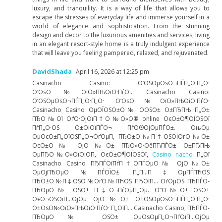
luxury, and tranquility. It is a way of life that allows you to
escape the stresses of everyday life and immerse yourself in a
world of elegance and sophistication. From the stunning
design and decor to the luxurious amenities and services, living
in an elegant resort-style home is a truly indulgent experience
that will leave you feeling pampered, relaxed, and rejuvenated.
DavidShada
April 16, 2026 at 12:25 pm
Casinacho Casino: О‘ОЅОµОѕО¬ПЃП„О·П„О·
О‘ОѕО№ОїО»ПЊОіО·ПѓО·. Casinacho Casino:
О‘ОЅОµОѕО¬ПЃП„О·П„О· О‘ОѕО№ОїО»ПЊОіО·ПѓО·
Casinacho Casino ОµОЇОЅО±О№ О­ОЅО± О±ПЂПЊ П„О±
ПЂО№Ої ОґО·ОјОїП†О№О»О® online ОєО±О¶ОЇОЅОї
ПѓП„О·ОЅ О±ОіОїПЃО¬ ПѓО®ОјОµПЃО±. ОњОµ
ОµОєО±П„ОїОЅП„О¬ОґОµП‚ ПЂО±О№П‡ОЅОЇОґО№О±
ОєО±О№ ОјО№О± ПЂО»О·ОёПЋПЃО± О±ПЂПЊ
ОµПЂО№О»ОїОіО­П‚ ОєО±О¶ОЇОЅОї,
Casino nacho
П„Ої
Casinacho Casino ПЂПЃОїПѓП†О­ПЃОµО№ ОјО№О±
ОµОјПЂОµО№ПЃОЇО± П„П…П‡ОµПЃПЋОЅ
ПЂО±О№П‡ОЅО№ОґО№ПЋОЅ ПЂОїП… ОґОµОЅ ПЂПЃО­
ПЂОµО№ ОЅО± П‡О¬ПѓОµП„Оµ. О“О№О± ОЅО±
ОєО¬ОЅОїП…ОјОµ ОјО№О± О±ОЅОµОѕО¬ПЃП„О·П„О·
О±ОѕО№ОїО»ПЊОіО·ПѓО· П„ОїП… Casinacho Casino, ПЂПЃО­
ПЂОµО№ ОЅО± ОµОѕОµП„О¬ПѓОїП…ОјОµ