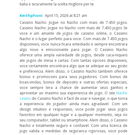
Italia e sicuramente la scelta migliore per te.
Keithphoni
April 15, 2026 at 8:21 am
Cassino Nacho: Jogue no Nacho com mais de 7.450 jogos.
Cassino Nacho: Jogue no Nacho com mais de 7.450 jogos Se
voce e um amante de jogos de cassino online, o Cassino
Nacho e o lugar perfeito para voce. Com mais de 7.450 jogos
disponiveis, voce nunca ficara entediado e sempre encontrara
algo novo e emocionante para jogar. O Cassino Nacho
oferece uma ampla variedade de jogos, desde caca-niqueis
ate jogos de mesa e cartas. Com tantas opcoes disponiveis,
voce certamente encontrara algo que se adeque ao seu gosto
e preferencia. Alem disso, o Cassino Nacho tambem oferece
bonus e promocoes para seus jogadores. Com bonus de
boas-vindas, bonus de deposito e outras ofertas especiais,
voce sempre tera a chance de aumentar seus ganhos e
aproveitar ao maximo sua experiencia de jogo. O site
Nacho
casino
do Cassino Nacho e facil de usar e navegar, o que torna
a experiencia do jogador ainda mais agradavel. Com um
design intuitivo e responsivo, voce pode jogar seus jogos
favoritos em qualquer lugar e a qualquer momento, seja no
seu computador, tablet ou smartphone. Alem disso, o Cassino
Nacho e totalmente seguro e confiavel. Com uma licenca de
jogo valida e medidas de seguranca rigorosas, voce pode