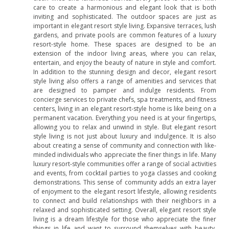
care to create a harmonious and elegant look that is both
inviting and sophisticated. The outdoor spaces are just as
important in elegant resort style living. Expansive terraces, lush
gardens, and private pools are common features of a luxury
resort-style home. These spaces are designed to be an
extension of the indoor living areas, where you can relax,
entertain, and enjoy the beauty of nature in style and comfort.
In addition to the stunning design and decor, elegant resort
style living also offers a range of amenities and services that
are designed to pamper and indulge residents. From
concierge services to private chefs, spa treatments, and fitness
centers, living in an elegant resort-style home is like being on a
permanent vacation. Everything you need is at your fingertips,
allowing you to relax and unwind in style. But elegant resort
style living is not just about luxury and indulgence. It is also
about creating a sense of community and connection with like-
minded individuals who appreciate the finer things in life. Many
luxury resort-style communities offer a range of social activities
and events, from cocktail parties to yoga classes and cooking
demonstrations. This sense of community adds an extra layer
of enjoyment to the elegant resort lifestyle, allowing residents
to connect and build relationships with their neighbors in a
relaxed and sophisticated setting. Overall, elegant resort style
living is a dream lifestyle for those who appreciate the finer
things in life and want to surround themselves with beauty,