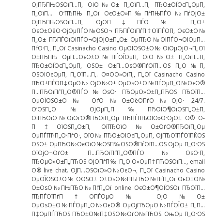
ОјПЂПЊОЅОїП…П‚ ОіО№О± П„ОїП…П‚ ПЂО±ОЇОєП„ОµП‚
П„ОїП…. О‘ПЂПЊ П„Ої ОєО±О»П‰ПѓПЊПЃО№ПѓОјО±
ОјПЂПЊОЅОїП…П‚ ОјО­П‡ПЃО№ П„О±
ОєО±ОёО·ОјОµПЃО№ОЅО¬ ПЂПЃОїПѓП†ОїПЃО­П‚ ОєО±О№
П„О± ПЂПЃОїОіПЃО¬ОјОјО±П„О± ОµПЂО№ОІПЃО¬ОІОµП…
ПѓО·П‚, П„Ої Casinacho Casino ОµОЇОЅО±О№ ОіОµОјО¬П„Ої
О±ПЂПЊ ОµП…ОєО±О№ПЃОЇОµП‚ ОіО№О± П„ОїП…П‚
ПЂО±ОЇОєП„ОµП‚ ОЅО± О±П…ОѕО®ПѓОїП…ОЅ П„О№П‚
ОЅОЇОєОµП‚ П„ОїП…П‚. О¤О­О»ОїП‚, П„Ої Casinacho Casino
ПЂО±ПЃО­П‡ОµО№ ОјО№О± ОµОѕО±О№ПЃОµП„О№ОєО®
П…ПЂОїПѓП„О®ПЃО№ОѕО· ПЂОµО»О±П„ПЋОЅ ПЂОїП…
ОµОЇОЅО±О№ ОґО№О±ОёО­ПѓО№ОјО· 24/7.
О‘ОЅП„О№ОјОµП„П‰ПЂОЇО¶ОїОЅП„О±П‚
ОїПЂОїО№ОїОґО®ПЂОїП„Оµ ПЂПЃПЊОІО»О·ОјО± О® О­
П‡ОїОЅП„О±П‚ ОїПЂОїО№О±ОґО®ПЂОїП„Оµ
ОµПЃПЋП„О·ПѓО·, ОїО№ ПЂО±ОЇОєП„ОµП‚ ОјПЂОїПЃОїПЌОЅ
ОЅО± ОµПЂО№ОєОїО№ОЅП‰ОЅО®ПѓОїП…ОЅ ОјОµ П„О·ОЅ
ОїОјО¬ОґО± П…ПЂОїПѓП„О®ПЃО№ОѕО·П‚
ПЂОµО»О±П„ПЋОЅ ОјО­ПѓП‰ П„О·О»ОµП†ПЋОЅОїП…, email
О® live chat. ОЈП…ОЅОїО»О№ОєО¬, П„Ої Casinacho Casino
ОµОЇОЅО±О№ О­ОЅО± О±ОѕО№ПЊПЂО№ПѓП„Ої ОєО±О№
О±ОѕО№ПЊПЂО№ПѓП„Ої online ОєО±О¶ОЇОЅОї ПЂОїП…
ПЂПЃОїПѓП†О­ПЃОµО№ ОјО№О±
ОµОѕО±О№ПЃОµП„О№ОєО® ОµОјПЂОµО№ПЃОЇО± П„П…
П‡ОµПЃПЋОЅ ПЂО±О№П‡ОЅО№ОґО№ПЋОЅ. ОњОµ П„О·ОЅ