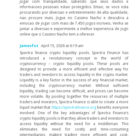
jogar com tranquilidade, sabendo que seus dados e
informacoes pessoais estao protegidos. Entao, se voce esta
procurando por diversao e entretenimento de alta qualidade,
nao procure mais. Jogue no Cassino Nacho e descubra a
emocao de jogar com mais de 7.450 jogos incriveis. Venha se
juntar a diversao e experimente a melhor experiencia de jogo
online que o Cassino Nacho tem a oferecer.
Jamesfut
April 15, 2026 at 6:19 am
Spectra finance crypto liquidity pools. Spectra Finance has
introduced a revolutionary concept in the world of
cryptocurrency – crypto liquidity pools. These pools are
designed to provide a more efficient and effective way for
traders and investors to access liquidity in the crypto market.
Liquidity is a key factor in the success of any financial market,
including the cryptocurrency market. Without sufficient
liquidity, trading can become difficult, and prices can become
more volatile. By pooling together the resources of multiple
traders and investors, Spectra Finance is able to create a more
liquid market that
https://spectrafinance.org
benefits everyone
involved. One of the key advantages of Spectra Finance’s
crypto liquidity pools is that they allow traders and investors to
access liquidity without the need for a middleman. This
eliminates the need for costly and time-consuming
intermediaries, making trading more efficient and cost-