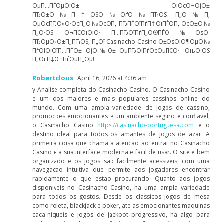
ОµП…ПЃОµОЇО± ОіОєО¬ОјО±
ПЂО±О№П‡ОЅО№ОґО№ПЋОЅ, П„О№П‚
ОµОєПЂО»О·ОєП„О№ОєО­П‚ ПЂПЃОїПѓП†ОїПЃО­П‚ ОєО±О№
П„О·ОЅ О¬П€ОїОіО· П…ПЂОїПѓП„О®ПЃО№ОѕО·
ПЂОµО»О±П„ПЋОЅ, П„Ої Casinacho Casino О±ОѕОЇО¶ОµО№
ПѓОЇОіОїП…ПЃО± ОјО№О± ОµПЂОЇПѓОєОµП€О·. ОњО·ОЅ
П„Ої П‡О¬ПѓОµП„Оµ!
Robertclous
April 16, 2026 at 4:36 am
у Analise completa do Casinacho Casino. O Casinacho Casino
e um dos maiores e mais populares cassinos online do
mundo. Com uma ampla variedade de jogos de cassino,
promocoes emocionantes e um ambiente seguro e confiavel,
o Casinacho Casino
https://casinacho-portuguesa.com
e o
destino ideal para todos os amantes de jogos de azar. A
primeira coisa que chama a atencao ao entrar no Casinacho
Casino e a sua interface moderna e facil de usar. O site e bem
organizado e os jogos sao facilmente acessiveis, com uma
navegacao intuitiva que permite aos jogadores encontrar
rapidamente o que estao procurando. Quanto aos jogos
disponiveis no Casinacho Casino, ha uma ampla variedade
para todos os gostos. Desde os classicos jogos de mesa
como roleta, blackjack e poker, ate as emocionantes maquinas
caca-niqueis e jogos de jackpot progressivo, ha algo para