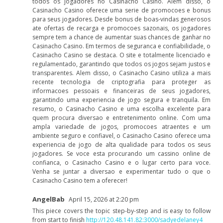
todos os jogadores no Casinacho Casino. Alem disso, o
Casinacho Casino oferece uma serie de promocoes e bonus
para seus jogadores. Desde bonus de boas-vindas generosos
ate ofertas de recarga e promocoes sazonais, os jogadores
sempre tem a chance de aumentar suas chances de ganhar no
Casinacho Casino. Em termos de seguranca e confiabilidade, o
Casinacho Casino se destaca. O site e totalmente licenciado e
regulamentado, garantindo que todos os jogos sejam justos e
transparentes. Alem disso, o Casinacho Casino utiliza a mais
recente tecnologia de criptografia para proteger as
informacoes pessoais e financeiras de seus jogadores,
garantindo uma experiencia de jogo segura e tranquila. Em
resumo, o Casinacho Casino e uma escolha excelente para
quem procura diversao e entretenimento online. Com uma
ampla variedade de jogos, promocoes atraentes e um
ambiente seguro e confiavel, o Casinacho Casino oferece uma
experiencia de jogo de alta qualidade para todos os seus
jogadores. Se voce esta procurando um cassino online de
confianca, o Casinacho Casino e o lugar certo para voce.
Venha se juntar a diversao e experimentar tudo o que o
Casinacho Casino tem a oferecer!
AngelBab
April 15, 2026 at 2:20 pm
This piece covers the topic step-by-step and is easy to follow
from start to finish
http://120.48.141.82:3000/sadyedelaney4