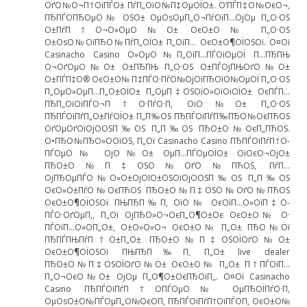
ОґО№О¬П†ОїПЃО± ПѓП„ОїО№П‡ОµОЇО±. О‘ПЃП‡О№ОєО¬,
ПЂПЃО­ПЂОµО№ ОЅО± ОµОѕОµП„О¬ПѓОїП…ОјОµ П„О·ОЅ
О±ПѓП†О¬О»ОµО№О± ОєО±О№ П„О·ОЅ
О±ОѕО№ОїПЂО№ПѓП„ОЇО± П„ОїП… ОєО±О¶ОЇОЅОї. О¤Ої
Casinacho Casino О»ОµО№П„ОїП…ПЃОіОµОЇ П…ПЂПЊ
О¬ОґОµО№О± О±ПЂПЊ П„О·ОЅ О±ПЃОјПЊОґО№О±
О±ПЃП‡О® ОєО±О№ П‡ПЃО·ПѓО№ОјОїПЂОїО№ОµОЇ П„О·ОЅ
П„ОµО»ОµП…П„О±ОЇО± П„ОµП‡ОЅОїО»ОїОіОЇО± ОєПЃП…
ПЂП„ОїОіПЃО¬П†О·ПѓО·П‚ ОіО№О± П„О·ОЅ
ПЂПЃОїПѓП„О±ПѓОЇО± П„П‰ОЅ ПЂПЃОїПѓП‰ПЂО№ОєПЋОЅ
ОґОµОґОїОјО­ОЅП‰ОЅ П„П‰ОЅ ПЂО±О№ОєП„ПЋОЅ.
О•ПЂО№ПЂО»О­ОїОЅ, П„Ої Casinacho Casino ПЂПЃОїПѓП†О­
ПЃОµО№ ОјО№О± ОµП…ПЃОµОЇО± ОіОєО¬ОјО±
ПЂО±О№П‡ОЅО№ОґО№ПЋОЅ, ПѓП…
ОјПЂОµПЃО№О»О±ОјОІО±ОЅОїОјО­ОЅП‰ОЅ П„П‰ОЅ
ОєО»О±ПѓО№ОєПЋОЅ ПЂО±О№П‡ОЅО№ОґО№ПЋОЅ
ОєО±О¶ОЇОЅОї ПЊПЂП‰П‚ ОїО№ ОєОїП…О»ОїП‡О­
ПЃО·ОґОµП‚, П„Ої ОјПЂО»О¬ОєП„О¶О±Оє ОєО±О№ О·
ПЃОїП…О»О­П„О±, О±О»О»О¬ ОєО±О№ П„О± ПЂО№Ої
ПЂПЃПЊПѓП†О±П„О± ПЂО±О№П‡ОЅОЇОґО№О±
ОєО±О¶ОЇОЅОї ПЊПЂП‰П‚ П„О± live dealer
ПЂО±О№П‡ОЅОЇОґО№О± ОєО±О№ П„О± П†ПЃОїП…
П„О¬ОєО№О± ОјОµ П„О¶О±ОєПЂОїП„. О¤Ої Casinacho
Casino ПЂПЃОїПѓП†О­ПЃОµО№ ОµПЂОЇПѓО·П‚
ОµОѕО±О№ПЃОµП„О№ОєО­П‚ ПЂПЃОїПѓП†ОїПЃО­П‚ ОєО±О№